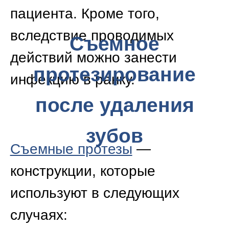
системе) — возможно
восстановление культевой
штифтовой вкладкой;
эстетические дефекты
зубов зоны улыбки
(трещины, сколы, тремы,
диастемы, иные
недостатки) — можно
замаскировать при
помощи виниров,
люминиров;
повышенная
истираемость эмали —
часто используют