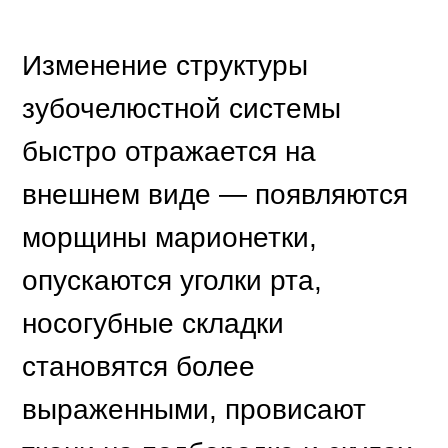
визуально укорачивается.
Затрудняется жевание, что
сказывается на процессах
пищеварения и всасывания
питательных веществ.
Человек начинает
шепелявить, невнятно
произносит слова. Вследствие
смещения зубов в сторону
образовавшегося в ряду
дефекта появляются
ортодонтические нарушения.
Устранить эстетический
недостаток и предотвратить