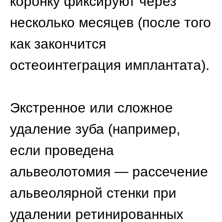
Такие изделия используют для
восстановления одного или 2–
3 (расположенных подряд)
отсутствующих зубов. Протез
можно установить через 21–
28 дней после удаления зубов.
Более раннее проведение
протезирования в такой
ситуации нецелесообразно,
так как процедура часто
предполагает обтачивание
опорных зубов по краям
дефекта, создание слепков и
примерку изготовленного