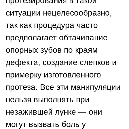
или частичной адентии.
зубов.
Протезы используются и при
иных стоматологических
проблемах:
значительно разрушенные
(более 50 %) зубы — при
невозможности их
восстановления
пломбированием
протезируют коронками
или вкладками;
полное повреждение
наддесневой части зуба
(при здоровой корневой