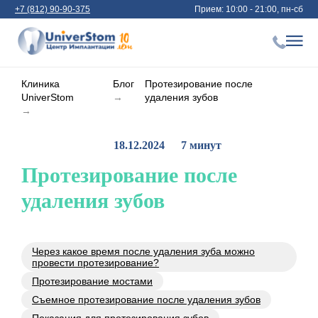
+7 (812) 90-90-375
Прием: 10:00 - 21:00, пн-сб
Клиника
Блог
Протезирование после
UniverStom
→
удаления зубов
→
18.12.2024
7 минут
Протезирование после
удаления зубов
Через какое время после удаления зуба можно
провести протезирование?
Протезирование мостами
Адентия — серьезная
Съемное протезирование после удаления зубов