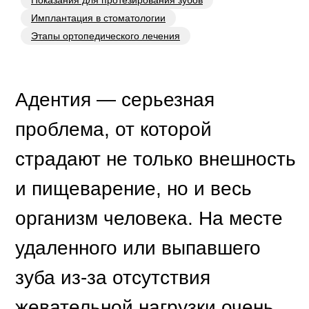
Показания для протезирования зубов
проблема, от которой
Имплантация в стоматологии
страдают не только внешность
Этапы ортопедического лечения
и пищеварение, но и весь
организм человека. На месте
удаленного или выпавшего
зуба из-за отсутствия
жевательной нагрузки очень
быстро начинают развиваться
дегенеративные процессы —
десна атрофируется и
проседает, уменьшается в
объеме костная ткань.
Механическая нагрузка
перераспределяется на
соседние с отсутствующим