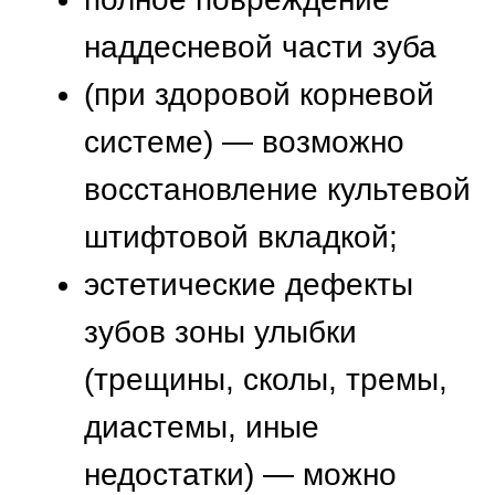
депульпация (при
необходимости) опорных
зубов;
снятие оттисков и
передача их зубному
технику;
изготовление протеза в
лаборатории, его
примерка и постоянная
фиксация во рту у
пациента.
После установки конструкции
стоматолог предоставляет