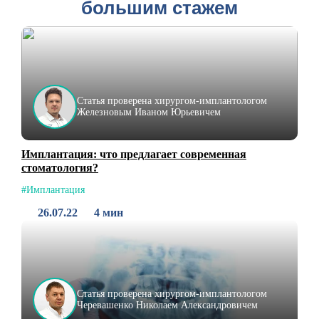
большим стажем
Статья проверена хирургом-имплантологом
Железновым Иваном Юрьевичем
Имплантация: что предлагает современная
стоматология?
#Имплантация
26.07.22
4 мин
Статья проверена хирургом-имплантологом
Черевашенко Николаем Александровичем