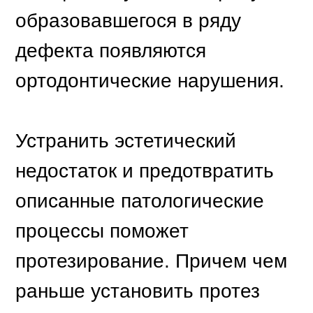
установкой искусственного
корня в освободившуюся
лунку. Такой метод в
стоматологии называют
одномоментной
имплантацией. Нагрузка
зубного импланта
адаптационным протезом
может проводиться сразу же
после операции. Постоянную
коронку фиксируют через
несколько месяцев (после того
как закончится
остеоинтеграция имплантата).