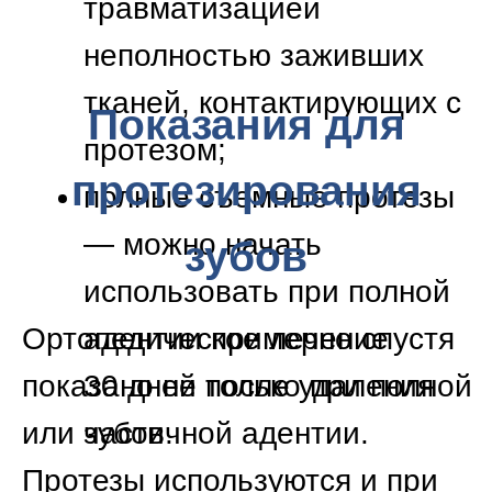
Протезирование зубов
выполняется поэтапно:
первичная консультация
стоматолога-ортопеда —
врач проводит оценку
состояния зубочелюстной
системы, подбирает
оптимальный вариант
протезирования;
диагностика — с целью
изучения состояния
внутренних структур