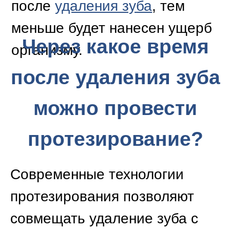
Экстренное или сложное
удаление зуба (например,
если проведена
альвеолотомия — рассечение
альвеолярной стенки при
удалении ретинированных
зубов), наличие прикорневых
кист, воспалительного
процесса в тканях пародонта,
альвеолит и иные проблемы
не позволяют использовать
данный метод для устранения
адентии. Поэтому врач
предложит иные способы