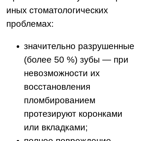
(дентин и корни зубов,
костная ткань, нервы,
сосуды) пациенту
необходимо пройти
рентгенодиагностику
(ортопантомография, КТ).
Также обычно проводят
ортогнатические
исследования (для оценки
прикуса);
подготовка к
протезированию —
проведение профгигиены
рта, лечение кариеса,
обтачивание и