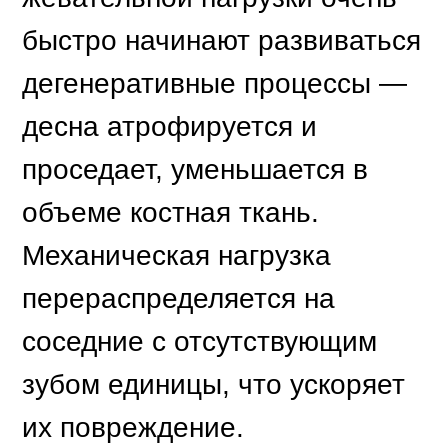
зубом единицы, что ускоряет
их повреждение.
Изменение структуры
зубочелюстной системы
быстро отражается на
внешнем виде — появляются
морщины марионетки,
опускаются уголки рта,
носогубные складки
становятся более
выраженными, провисают
ткани на подбородке и скулах,
а нижняя треть лица