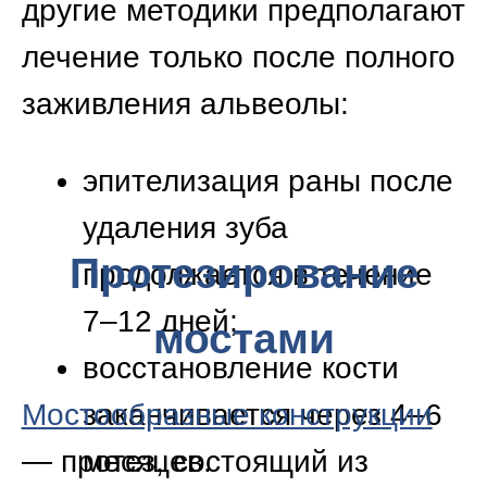
маскирующий протез
«Бабочка» —
используется в качестве
временного решения для
закрытия односторонних
дефектов ряда (удалено
1–3 зуба подряд). Может
устанавливаться спустя
три-четыре дня после
удаления;
условно-съемные протезы
с бюгелем (металлическая
дуга) — применяют при
разносторонних дефектах.