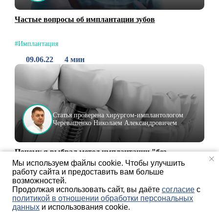
Частые вопросы об имплантации зубов
#Имплантация
09.06.22
4 мин
Статья проверена хирургом-имплантологом
Черевашенко Николаем Александровичем
Почему я выбрал метод имплантации "без
разрезов"?
Мы используем файлы cookie. Чтобы улучшить
работу сайта и предоставить вам больше
#Имплантация
возможностей.
Продолжая использовать сайт, вы даёте
согласие
с
30.05.22
2 мин
политикой в отношении обработки персональных
данных
и использования cookie.