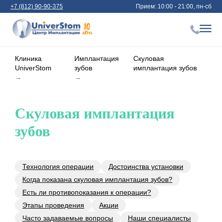
+7 (812) 90-90-375
Прием: 10:00 - 21:00, пн-сб
Клиника
Имплантация
Скуловая
UniverStom
зубов
имплантация зубов
→
→
Скуловая имплантация
зубов
Технология операции
Достоинства установки
Когда показана скуловая имплантация зубов?
Есть ли противопоказания к операции?
Этапы проведения
Акции
Часто задаваемые вопросы
Наши специалисты