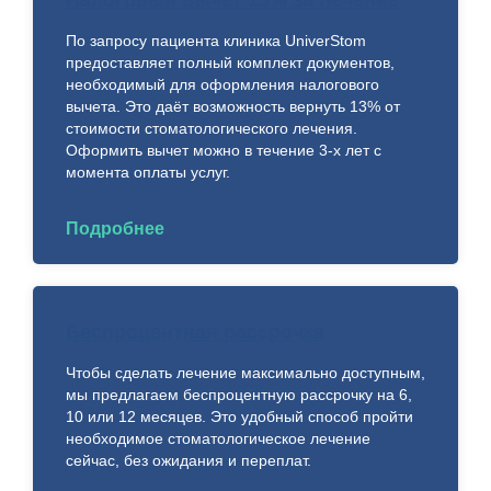
установки
замечательное, в
рекоменд
По запросу пациента клиника UniverStom
"имплантов"
самой клинике
своих род
предоставляет полный комплект документов,
сильно подешевел
приятно и уютно.
они в сво
необходимый для оформления налогового
и стал гораздо
Железнов Иван
очередь, 
вычета. Это даёт возможность вернуть 13% от
доступнее))
Юрьевич и
рекоменд
стоимости стоматологического лечения.
Потому как с 7ми
Янпольский
друга. В 
Оформить вычет можно в течение 3-х лет с
не нужными
Николай
довольны
момента оплаты услуг.
имплантами
Николаевич это
счастливы
требовался ещё и
настоящие
Спасибо 
недешевый
профессионалы, у
клинике и
Подробнее
синуслифтинг.
них отличная
процветан
Нормальное
командная работа.
прямое общение.
Мне делали
Никаких сюрпризов
имплантацию и
Беспроцентная рассрочка
между плановой и
потом
фактической
протезирование,
Чтобы сделать лечение максимально доступным,
ценой. Адекватный
результатом я
мы предлагаем беспроцентную рассрочку на 6,
план лечения. В
очень довольна.
10 или 12 месяцев. Это удобный способ пройти
одной недешёвой
Все сделали
необходимое стоматологическое лечение
клинике хирург
быстро и
сейчас, без ожидания и переплат.
например сказал
качественно, сама