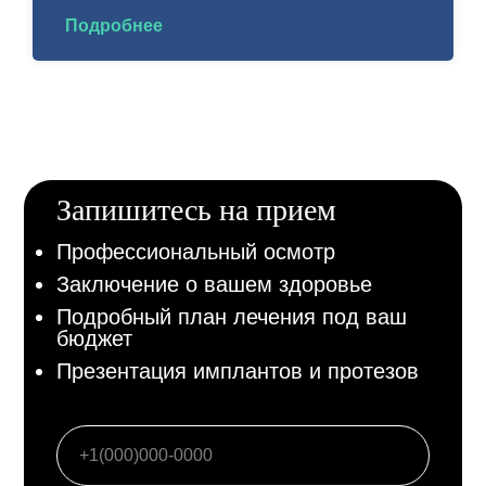
что установит мне
технология
Подробнее
все 7 (включая
отличная.
ненужные)
Специалисты
импланты и
здесь
сделает два
действительно
синуслифтинга
замечательные!
разом. Здесь не
так. Здесь вот всё
по-человечески с
Запишитесь на прием
заботой о
пациенте.
Профессиональный осмотр
Заключение о вашем здоровье
Подробный план лечения под ваш
бюджет
Презентация имплантов и протезов