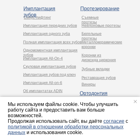
Имплантация
Протезирование
зубов
Синус-лифтинг
Съемные
протезы
Имплантация передних зубов
Нейлоновые протезы
Имплантация одного зуба
Бюгельные
протезы
Полная имплантация всех зубов
Металлокерамические
коронки
Одномоментная имплантация
зубов
Коронки из
Имплантация All-On-4
диоксида циркония
Cкуловая имплантация зубов
Зубные вкладки
Имплантация зубов под ключ
Реставрация зубов
Имплантация All-on-6
Виниры
Об имплантатах ADIN
Ортодонтия
Хирургия
Терапия
Мы используем файлы cookie. Чтобы улучшить
Удаление зуба
работу сайта и предоставить вам больше
возможностей.
Продолжая использовать сайт, вы даёте
согласие
с
Материалы, размещенные на данной странице,
политикой в отношении обработки персональных
носят информационный характер и предназначены
данных
и использования cookie.
для образовательных целей. Посетители сайта не
должны использовать их в качестве медицинских