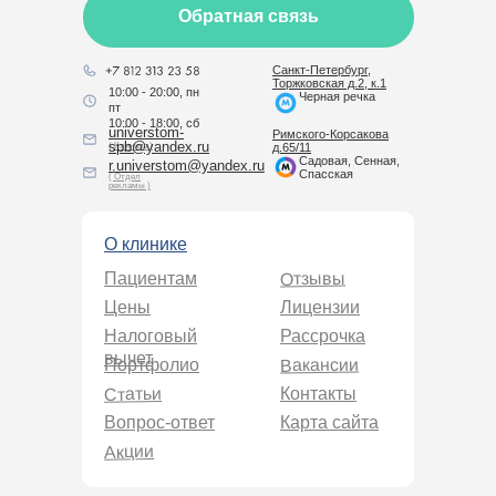
Обратная связь
Санкт-Петербург,
Торжковская д.2, к.1
10:00 - 20:00, пн
Черная речка
пт
10:00 - 18:00, сб
universtom-
Римского-Корсакова
spb@yandex.ru
( Клиника )
д.65/11
Садовая, Сенная,
r.universtom@yandex.ru
Спасская
( Отдел
рекламы )
О клинике
Отзывы
Пациентам
Цены
Лицензии
Налоговый
Рассрочка
вычет
Вакансии
Портфолио
Статьи
Контакты
Вопрос-ответ
Карта сайта
Акции