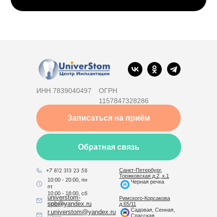
ИНН 7839040497
ОГРН
1157847328286
Записаться на приём
Обратная связь
Санкт-Петербург,
Торжковская д.2, к.1
10:00 - 20:00, пн
Черная речка
пт
10:00 - 18:00, сб
universtom-
Римского-Корсакова
spb@yandex.ru
( Клиника )
д.65/11
Садовая, Сенная,
r.universtom@yandex.ru
Спасская
( Отдел