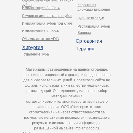
Одномоментная имплантация
зубов
Коронки из
Имплантация All-On-4
диоксида циркония
Cкуловая имплантация зубов
Зубные вкладки
Имплантация зубов под ключ
Реставрация зубов
Имплантация All-on-6
Виниры
Об имплантатах ADIN
Ортодонтия
Хирургия
Терапия
Удаление зуба
Материалы, размещенные на данной странице,
носят информационный характер и предназначены
для образовательных целей. Посетители сайта не
должны использовать их в качестве медицинских
рекомендаций. Определение диагноза и выбор
методики лечения
остается исключительной прерогативой вашего
лечащего врача! ООО «Университетская
стоматология» не несёт ответственности за
возможные негативные последствия, возникшие в
результате использования информации,
размещенной на сайте implantgood.ru.