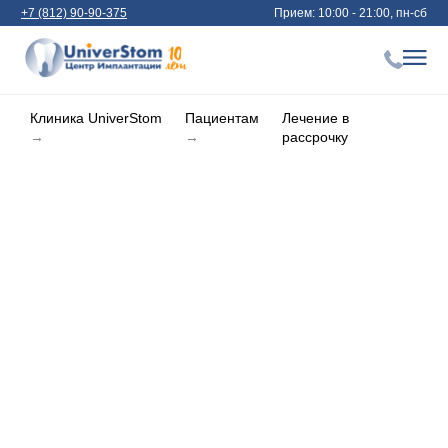
+7 (812) 90-90-375
Прием: 10:00 - 21:00, пн-сб
Клиника UniverStom
Пациентам
Лечение в
→
→
рассрочку
Лечение зубов в
рассрочку
Честная рассрочка без скрытых
условий и удара по бюджету