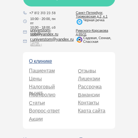
Санкт-Петербург,
Торжковская д.2, к.1
10:00 - 20:00, пн
Черная речка
пт
10:00 - 18:00, сб
universtom-
Римского-Корсакова
spb@yandex.ru
( Клиника )
д.65/11
Садовая, Сенная,
r.universtom@yandex.ru
Спасская
( Отдел
рекламы )
О клинике
Отзывы
Пациентам
Цены
Лицензии
Налоговый
Рассрочка
вычет
Вакансии
Портфолио
Статьи
Контакты
Вопрос-ответ
Карта сайта
Акции