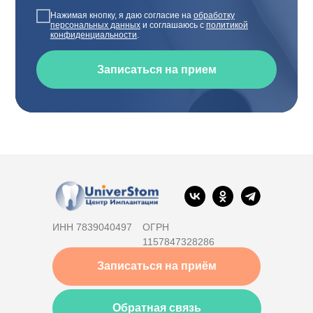
Нажимая кнопку, я даю согласие на
обработку
персональных данных
и соглашаюсь с
политикой
конфиденциальности
.
Записаться на прием
ИНН 7839040497
ОГРН
1157847328286
Записаться на приём
Обратная связь