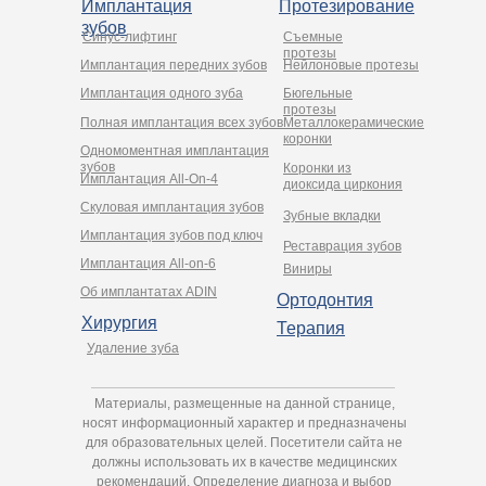
Имплантация
Протезирование
зубов
Синус-лифтинг
Съемные
протезы
Имплантация передних зубов
Нейлоновые протезы
Имплантация одного зуба
Бюгельные
протезы
Полная имплантация всех зубов
Металлокерамические
коронки
Одномоментная имплантация
зубов
Коронки из
Имплантация All-On-4
диоксида циркония
Cкуловая имплантация зубов
Зубные вкладки
Имплантация зубов под ключ
Реставрация зубов
Имплантация All-on-6
Виниры
Об имплантатах ADIN
Ортодонтия
Хирургия
Терапия
Удаление зуба
Материалы, размещенные на данной странице,
носят информационный характер и предназначены
для образовательных целей. Посетители сайта не
должны использовать их в качестве медицинских
рекомендаций. Определение диагноза и выбор