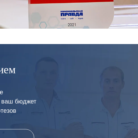
ием
е
 ваш бюджет
отезов