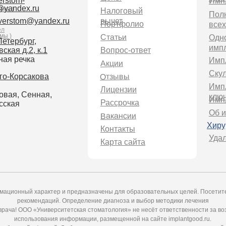
erstom-
Импл
@yandex.ru
ика )
Налоговый
Пол
iverstom@yandex.ru
вычет
Портфолио
всех
ел
мы )
Статьи
Одн
етербург,
имп
ская д.2, к.1
Вопрос-ответ
ная речка
Импл
Акции
Cкул
Отзывы
го-Корсакова
Имп
Лицензии
овая, Сенная,
клю
Импл
Рассрочка
сская
Об 
Вакансии
Хиру
Контакты
Удал
Карта сайта
ационный характер и предназначены для образовательных целей. Посетител
рекомендаций. Определение диагноза и выбор методики лечения
врача! ООО «Университетская стоматология» не несёт ответственности за во
использования информации, размещенной на сайте implantgood.ru.