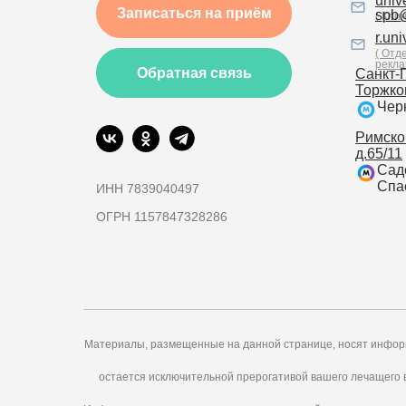
univ
Записаться на приём
spb
( Клин
r.un
( Отд
рекла
Обратная связь
Санкт-П
Торжков
Чер
Римско
д.65/11
Сад
Спа
ИНН 7839040497
ОГРН 1157847328286
Материалы, размещенные на данной странице, носят информ
остается исключительной прерогативой вашего лечащего 