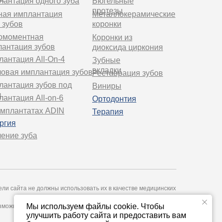
антация одного зуба
Бюгельные
протезы
ная имплантация
Металлокерамические
 зубов
коронки
омоментная
Коронки из
лантация зубов
диоксида циркония
антация All-On-4
Зубные
вкладки
овая имплантация зубов
Реставрация зубов
лантация зубов под
Виниры
ч
антация All-on-6
Ортодонтия
имплантатах ADIN
Терапия
ргия
ение зуба
и сайта не должны использовать их в качестве медицинских
Мы используем файлы cookie. Чтобы
зможные негативные последствия, возникшие в результате
улучшить работу сайта и предоставить вам