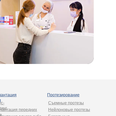
антация
Протезирование
в
с-
Съемные протезы
тинг
лантация передних
Нейлоновые протезы
в