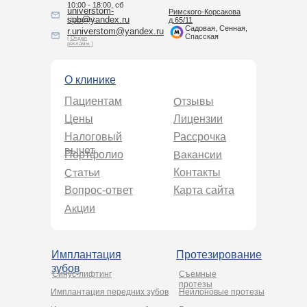
10:00 - 18:00, сб
universtom-
Римского-Корсакова
spb@yandex.ru
( Клиника )
д.65/11
Садовая, Сенная,
r.universtom@yandex.ru
Спасская
( Отдел
рекламы )
О клинике
Отзывы
Пациентам
Цены
Лицензии
Налоговый
Рассрочка
вычет
Вакансии
Портфолио
Статьи
Контакты
Вопрос-ответ
Карта сайта
Акции
Имплантация
Протезирование
зубов
Синус-лифтинг
Съемные
протезы
Имплантация передних зубов
Нейлоновые протезы