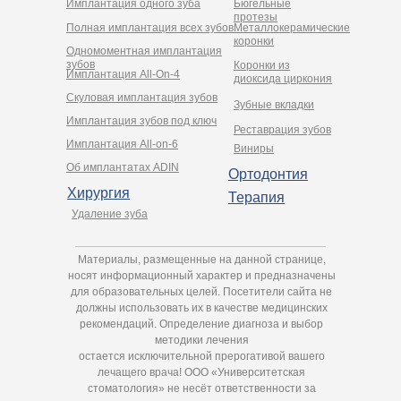
Имплантация одного зуба
Бюгельные
протезы
Полная имплантация всех зубов
Металлокерамические
коронки
Одномоментная имплантация
зубов
Коронки из
Имплантация All-On-4
диоксида циркония
Cкуловая имплантация зубов
Зубные вкладки
Имплантация зубов под ключ
Реставрация зубов
Имплантация All-on-6
Виниры
Об имплантатах ADIN
Ортодонтия
Хирургия
Терапия
Удаление зуба
Материалы, размещенные на данной странице,
носят информационный характер и предназначены
для образовательных целей. Посетители сайта не
должны использовать их в качестве медицинских
рекомендаций. Определение диагноза и выбор
методики лечения
остается исключительной прерогативой вашего
лечащего врача! ООО «Университетская
стоматология» не несёт ответственности за