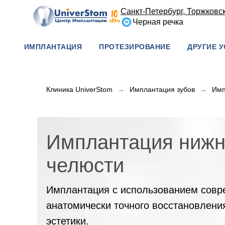
Санкт-Петербург, Торжковска
Черная речка
ИМПЛАНТАЦИЯ
ПРОТЕЗИРОВАНИЕ
ДРУГИЕ У
Клиника UniverStom
→
Имплантация зубов
→
Имп
Имплантация ниж
челюсти
Имплантация с использованием совр
анатомически точного восстановлени
эстетики.