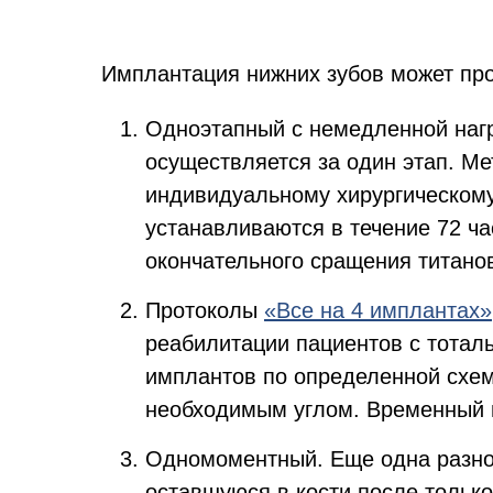
Имплантация нижних зубов может про
Одноэтапный с немедленной нагр
осуществляется за один этап. М
индивидуальному хирургическому
устанавливаются в течение 72 ч
окончательного сращения титанов
Протоколы
«Все на 4 имплантах»
реабилитации пациентов с тоталь
имплантов по определенной схеме
необходимым углом. Временный п
Одномоментный. Еще одна разнов
оставшуюся в кости после только