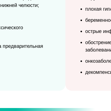
 нижней челюсти;
плохая гиг
беременнос
ссического
острые ин
обострение
а предварительная
заболеван
онкозабол
декомпенс