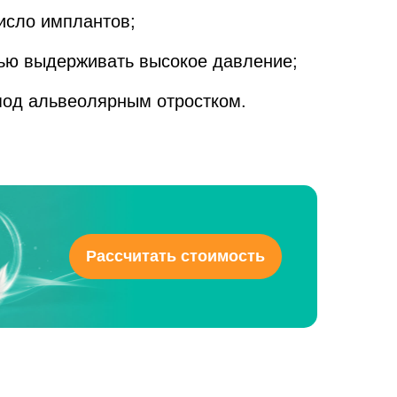
исло имплантов;
ью выдерживать высокое давление;
под альвеолярным отростком.
Рассчитать стоимость