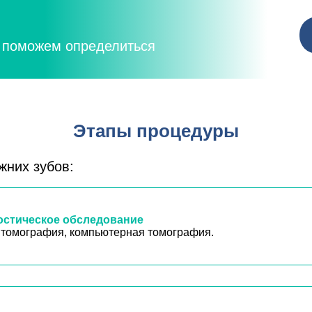
 поможем определиться
Этапы процедуры
жних зубов:
остическое обследование
нтомография, компьютерная томография.