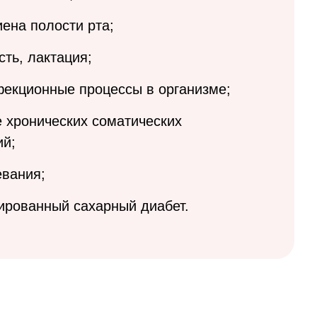
иена полости рта;
ть, лактация;
фекционные процессы в организме;
 хронических соматических
ий;
евания;
ированный сахарный диабет.