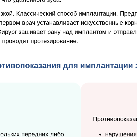
зкой. Классический способ имплантации. Предп
 первом врач устанавливает искусственные кор
Хирург зашивает рану над имплантом и отправ
м проводят протезирование.
отивопоказания для имплантации 
Противопоказа
кольких передних либо
нарушения 