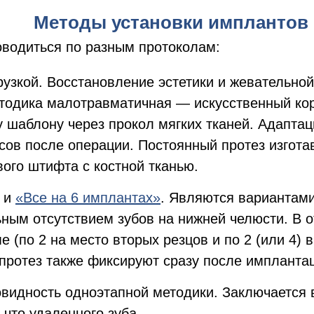
Методы установки имплантов
водиться по разным протоколам:
узкой. Восстановление эстетики и жевательно
етодика малотравматичная — искусственный кор
 шаблону через прокол мягких тканей. Адаптац
асов после операции. Постоянный протез изгот
ого штифта с костной тканью.
и
«Все на 6 имплантах»
. Являются вариантам
ным отсутствием зубов на нижней челюсти. В о
 (по 2 на место вторых резцов и по 2 (или 4)
ротез также фиксируют сразу после импланта
идность одноэтапной методики. Заключается в
 что удаленного зуба.