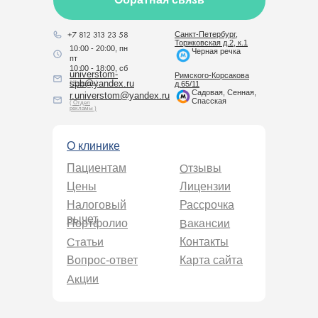
Санкт-Петербург,
Торжковская д.2, к.1
10:00 - 20:00, пн
Черная речка
пт
10:00 - 18:00, сб
universtom-
Римского-Корсакова
spb@yandex.ru
( Клиника )
д.65/11
Садовая, Сенная,
r.universtom@yandex.ru
Спасская
( Отдел
рекламы )
О клинике
Отзывы
Пациентам
Цены
Лицензии
Налоговый
Рассрочка
вычет
Вакансии
Портфолио
Статьи
Контакты
Вопрос-ответ
Карта сайта
Акции