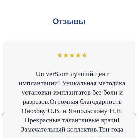
цементами». 2015 г. —
«Современные методики
Отзывы
протезирование на
имплантатах»
2017 г. — «Эстетическое
★★★★★
тотальное
протезирование на
UniverStom лучший цент
имплантации! Уникальная методика
имплантатах»
установки имплантатов без боли и
разрезов.Огромная благодарность
Онохову О.В. и Янпольскому Н.Н.
Прекрасные талантливые врачи!
Замечательный коллектив.Три года