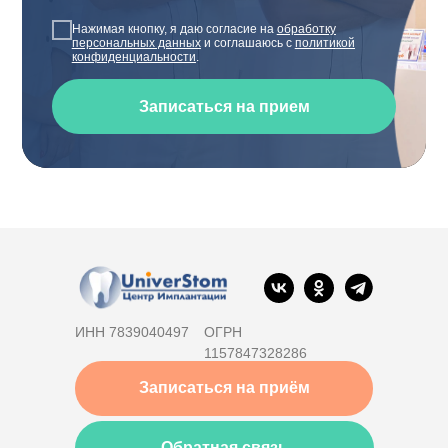
Нажимая кнопку, я даю согласие на
обработку
персональных данных
и соглашаюсь с
политикой
конфиденциальности
.
Записаться на прием
ИНН 7839040497
ОГРН
1157847328286
Записаться на приём
Обратная связь