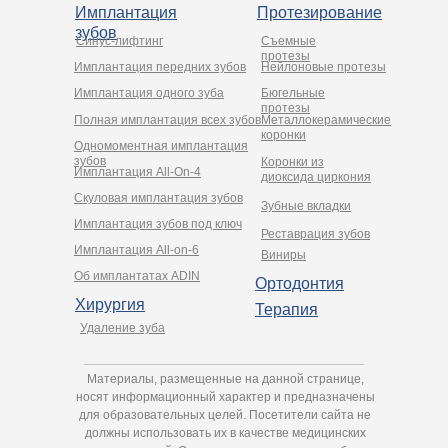
Имплантация
Протезирование
зубов
Синус-лифтинг
Съемные
протезы
Имплантация передних зубов
Нейлоновые протезы
Имплантация одного зуба
Бюгельные
протезы
Полная имплантация всех зубов
Металлокерамические
коронки
Одномоментная имплантация
зубов
Коронки из
Имплантация All-On-4
диоксида циркония
Cкуловая имплантация зубов
Зубные вкладки
Имплантация зубов под ключ
Реставрация зубов
Имплантация All-on-6
Виниры
Об имплантатах ADIN
Ортодонтия
Хирургия
Терапия
Удаление зуба
Материалы, размещенные на данной странице,
носят информационный характер и предназначены
для образовательных целей. Посетители сайта не
должны использовать их в качестве медицинских