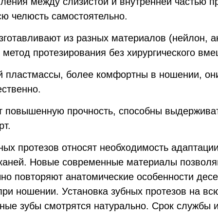
ления между слизистой и внутренней частью пр
сю челюсть самостоятельно.
зготавливают из разных материалов (нейлон, а
 метод протезирования без хирургического вме
й пластмассы, более комфортны в ношении, они
ественно.
т повышенную прочность, способны выдерживат
рт.
ых протезов относят необходимость адаптации
каней. Новые современные материалы позволя
чно повторяют анатомические особенности десе
ри ношении. Установка зубных протезов на вс
ные зубы смотрятся натурально. Срок службы и