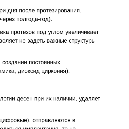
три дня после протезирования.
через полгода-год).
овка протезов под углом увеличивает
зволяет не задеть важные структуры
и создании постоянных
мика, диоксид циркония).
логии десен при их наличии, удаляет
 цифровые), отправляются в
одиться имплантация, то на