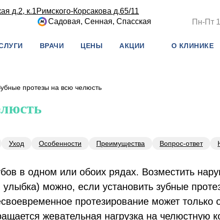
я д.2, к.1
Римского-Корсакова д.65/11
Садовая, Сенная, Спасская
Пн-Пт 1
СЛУГИ
ВРАЧИ
ЦЕНЫ
АКЦИИ
О КЛИНИКЕ
Зубные протезы на всю челюсть
елюсть
Уход
Особенности
Преимущества
Вопрос-ответ
убов в одном или обоих рядах. Возместить нар
, улыбка) можно, если установить зубные проте
есвоевременное протезирование может только 
ращается жевательная нагрузка на челюстную к