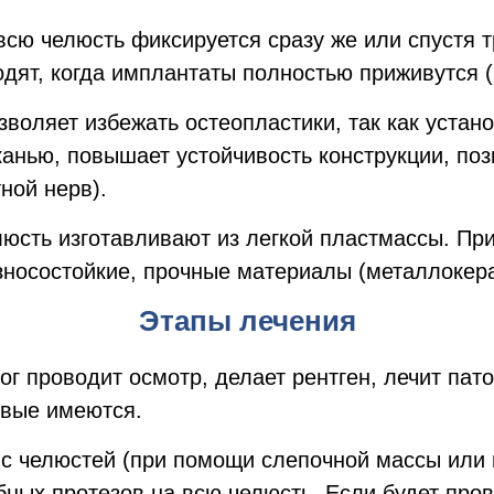
всю челюсть фиксируется сразу же или спустя 
дят, когда имплантаты полностью приживутся (
воляет избежать остеопластики, так как устан
тканью, повышает устойчивость конструкции, по
ной нерв).
люсть изготавливают из легкой пластмассы. Пр
зносостойкие, прочные материалы (металлокера
Этапы лечения
г проводит осмотр, делает рентген, лечит пато
овые имеются.
с челюстей (при помощи слепочной массы или
ных протезов на всю челюсть. Если будет пров