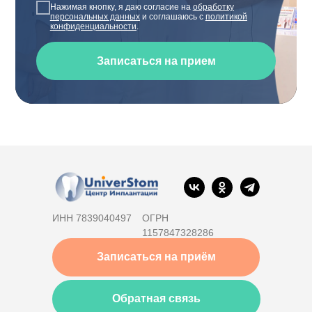
Нажимая кнопку, я даю согласие на
обработку
персональных данных
и соглашаюсь с
политикой
конфиденциальности
.
Записаться на прием
ИНН 7839040497
ОГРН
1157847328286
Записаться на приём
Обратная связь