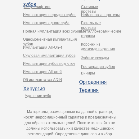
зубов
Синус-лифтинг
Съемные
протезы
Имплантация передних зубов
Нейлоновые протезы
Имплантация одного зуба
Бюгельные
протезы
Полная имплантация всех зубов
Металлокерамические
коронки
Одномоментная имплантация
зубов
Коронки из
Имплантация All-On-4
диоксида циркония
Cкуловая имплантация зубов
Зубные вкладки
Имплантация зубов под ключ
Реставрация зубов
Имплантация All-on-6
Виниры
Об имплантатах ADIN
Ортодонтия
Хирургия
Терапия
Удаление зуба
Материалы, размещенные на данной странице,
носят информационный характер и предназначены
для образовательных целей. Посетители сайта не
должны использовать их в качестве медицинских
рекомендаций. Определение диагноза и выбор