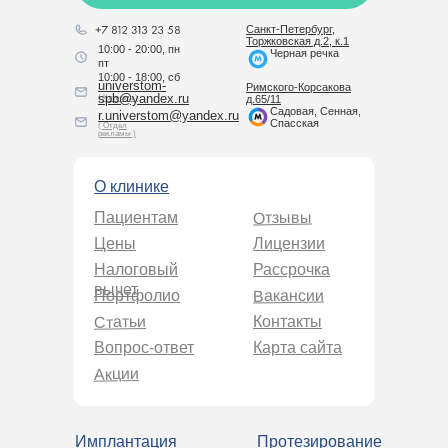
Санкт-Петербург,
Торжковская д.2, к.1
10:00 - 20:00, пн
Черная речка
пт
10:00 - 18:00, сб
universtom-
Римского-Корсакова
spb@yandex.ru
( Клиника )
д.65/11
Садовая, Сенная,
r.universtom@yandex.ru
Спасская
( Отдел
рекламы )
О клинике
Отзывы
Пациентам
Цены
Лицензии
Налоговый
Рассрочка
вычет
Вакансии
Портфолио
Статьи
Контакты
Вопрос-ответ
Карта сайта
Акции
Имплантация
Протезирование