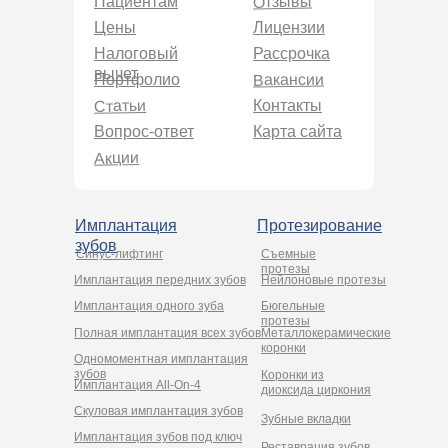
Отзывы
Пациентам
Цены
Лицензии
Налоговый
Рассрочка
вычет
Вакансии
Портфолио
Статьи
Контакты
Вопрос-ответ
Карта сайта
Акции
Имплантация
Протезирование
зубов
Синус-лифтинг
Съемные
протезы
Имплантация передних зубов
Нейлоновые протезы
Имплантация одного зуба
Бюгельные
протезы
Полная имплантация всех зубов
Металлокерамические
коронки
Одномоментная имплантация
зубов
Коронки из
Имплантация All-On-4
диоксида циркония
Cкуловая имплантация зубов
Зубные вкладки
Имплантация зубов под ключ
Реставрация зубов