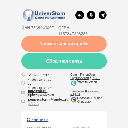
ИНН 7839040497
ОГРН
1157847328286
Записаться на приём
Обратная связь
Санкт-Петербург,
Торжковская д.2, к.1
10:00 - 20:00, пн
Черная речка
пт
10:00 - 18:00, сб
universtom-
Римского-Корсакова
spb@yandex.ru
( Клиника )
д.65/11
Садовая, Сенная,
r.universtom@yandex.ru
Спасская
( Отдел
рекламы )
О клинике