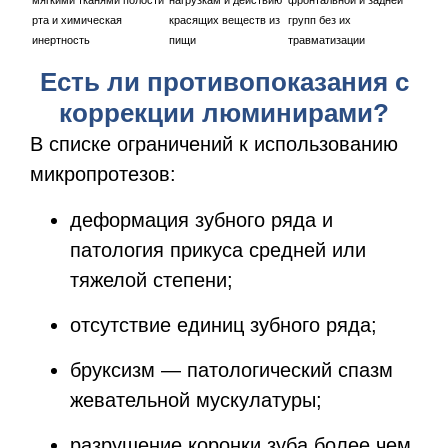
мягкими тканями полости
нагрузкам и действию
фронтальной и задней
рта и химическая
красящих веществ из
групп без их
инертность
пищи
травматизации
Есть ли противопоказания с
коррекции люминирами?
В списке ограничений к использованию
микропротезов:
деформация зубного ряда и
патология прикуса средней или
тяжелой степени;
отсутствие единиц зубного ряда;
бруксизм — патологический спазм
жевательной мускулатуры;
разрушение коронки зуба более чем