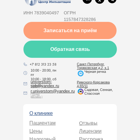
ИНН 7839040497
ОГРН
1157847328286
Записаться на приём
Обратная связь
Санкт-Петербург,
Торжковская д.2, к.1
10:00 - 20:00, пн
Черная речка
пт
10:00 - 18:00, сб
universtom-
Римского-Корсакова
spb@yandex.ru
( Клиника )
д.65/11
Садовая, Сенная,
r.universtom@yandex.ru
Спасская
( Отдел
рекламы )
О клинике
Отзывы
Пациентам
Цены
Лицензии
Налоговый
Рассрочка