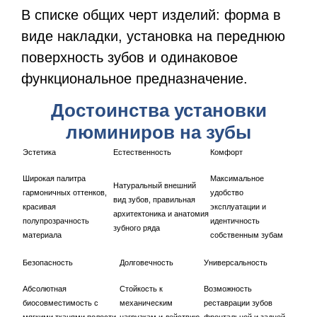
В списке общих черт изделий: форма в
виде накладки, установка на переднюю
поверхность зубов и одинаковое
функциональное предназначение.
Достоинства установки
люминиров на зубы
Эстетика
Естественность
Комфорт
Широкая палитра
Максимальное
Натуральный внешний
гармоничных оттенков,
удобство
вид зубов, правильная
красивая
эксплуатации и
архитектоника и анатомия
полупрозрачность
идентичность
зубного ряда
материала
собственным зубам
Безопасность
Долговечность
Универсальность
Абсолютная
Стойкость к
Возможность
биосовместимость с
механическим
реставрации зубов