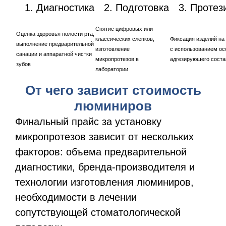
Диагностика
Подготовка
Протез
Снятие цифровых или
Оценка здоровья полости рта,
классических слепков,
Фиксация изделий на
выполнение предварительной
изготовление
с использованием ос
санации и аппаратной чистки
микропротезов в
адгезирующего соста
зубов
лаборатории
От чего зависит стоимость
люминиров
Финальный прайс за установку
микропротезов зависит от нескольких
факторов: объема предварительной
диагностики, бренда-производителя и
технологии изготовления люминиров,
необходимости в лечении
сопутствующей стоматологической