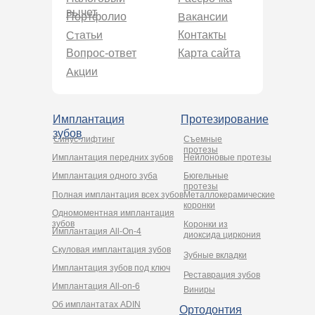
вычет
Вакансии
Портфолио
Статьи
Контакты
Вопрос-ответ
Карта сайта
Акции
Имплантация
Протезирование
зубов
Синус-лифтинг
Съемные
протезы
Имплантация передних зубов
Нейлоновые протезы
Имплантация одного зуба
Бюгельные
протезы
Полная имплантация всех зубов
Металлокерамические
коронки
Одномоментная имплантация
зубов
Коронки из
Имплантация All-On-4
диоксида циркония
Cкуловая имплантация зубов
Зубные вкладки
Имплантация зубов под ключ
Реставрация зубов
Имплантация All-on-6
Виниры
Об имплантатах ADIN
Ортодонтия