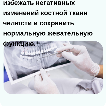
может стать следствием
разнообразной
стоматологической патологии
— перенесенные травмы с
разрушением корней, тяжелые
формы пародонтита и
пародонтоза, запущенный
кариозный процесс, обширные
гнойные воспаления корневой
системы и т. д. Согласно
современным тенденциям в
стоматологии, необходимо
своевременно восстанавливать
утраченные зубы. При
отсутствии должного внимания