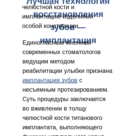
Лучшая технология
челюстной кости и
восстановления
имплантацию изделиями
особой конструкции.
зубов —
имплантация
Единогласным мнением
современных стоматологов
ведущим методом
реабилитации улыбки признана
имплантация зубов
с
несъемным протезированием.
Суть процедуры заключается
во вживлении в толщу
челюстной кости титанового
имплантата, выполняющего