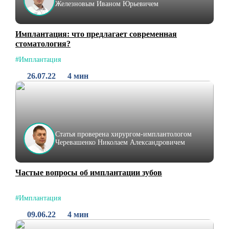
Железновым Иваном Юрьевичем
Имплантация: что предлагает современная
стоматология?
#Имплантация
26.07.22
4 мин
Статья проверена хирургом-имплантологом
Черевашенко Николаем Александровичем
Частые вопросы об имплантации зубов
#Имплантация
09.06.22
4 мин