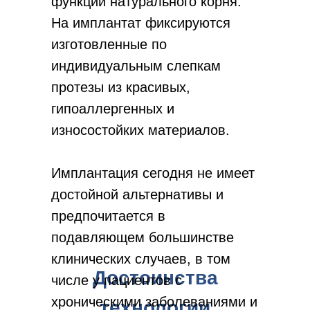
функции натурального корня.
На имплантат фиксируются
изготовленные по
индивидуальным слепкам
протезы из красивых,
гипоаллергенных и
износостойких материалов.
Имплантация сегодня не имеет
достойной альтернативы и
предпочитается в
подавляющем большинстве
клинических случаев, в том
Достоинства
числе у пациентов с
хроническими заболеваниями и
технологии