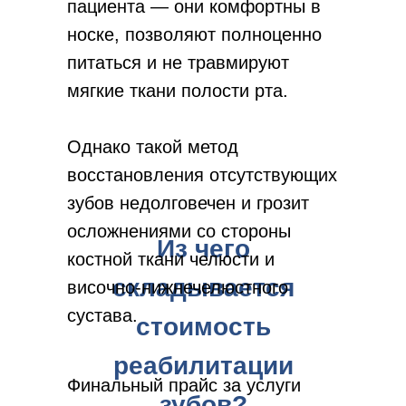
пациента — они комфортны в
носке, позволяют полноценно
питаться и не травмируют
мягкие ткани полости рта.
Однако такой метод
восстановления отсутствующих
зубов недолговечен и грозит
осложнениями со стороны
Из чего
костной ткани челюсти и
складывается
височно-нижнечелюстного
сустава.
стоимость
реабилитации
Финальный прайс за услуги
зубов?