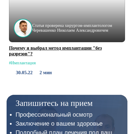
Статья проверена хирургом-имплантологом
Черевашенко Николаем Александровичем
Почему я выбрал метод имплантации "без
разрезов"?
#Имплантация
30.05.22
2 мин
Запишитесь на прием
Профессиональный осмотр
Заключение о вашем здоровье
Подробный план лечения под ваш