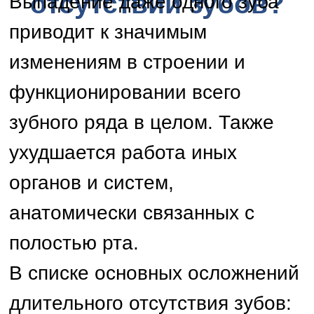
Изменение процесса
носового дыхания.
Смещение зубного ряда,
искривление и
деформация прикуса.
Ухудшение дикции и
появление речевых
дефектов.
Учащение заболеваемости
лор-органов.
Появление ограничений в
питании, невозможность
пережевывать твердую
пищу.