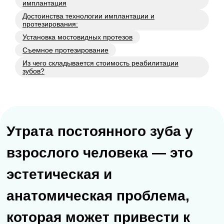
имплантация
Достоинства технологии имплантации и
протезирования:
Утрата постоянного зуба у
Установка мостовидных протезов
взрослого человека — это
Съемное протезирование
эстетическая и
Из чего складывается стоимость реабилитации
зубов?
анатомическая проблема,
которая может привести к
серьезным осложнениями со
стороны здоровья
зубочелюстной системы. Вне
зависимости от причины
выпадения коренного зуба
современные стоматологи
рекомендуют в максимально
ранние сроки