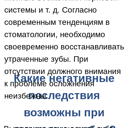
Снижение плотности и
объема челюстной кости,
то есть ее атрофия.
Нарушение архитектоники
и механики движений в
височно-нижнечелюстном
суставе.
Болезненность и
«щелканье» в височной
области при жевании и
открывании рта.
Повышенный спазм
жевательных мышц
челюсти.