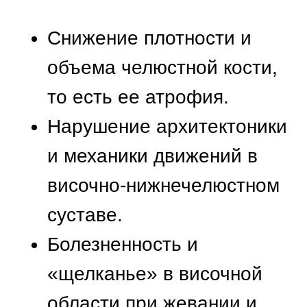
Дисфункция желудочно-
кишечного тракта и
нехватка нутриентов в
организме.
Опущение овала лица и
ускорение процесса
старения.
Негативные изменения в
шейном отделе
позвоночника и нарушения
осанки.
Так, отсутствующие зубы
оказывают комплексное
негативное воздействие на
различные структуры и