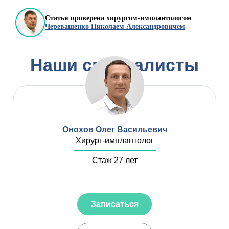
затратами. Записаться на
прием можно по телефону или
Статья проверена хирургом-имплантологом
Черевашенко Николаем Александровичем
через форму обратной связи на
сайте!
Наши специалисты
Онохов Олег Васильевич
Хирург-имплантолог
Стаж 27 лет
Записаться