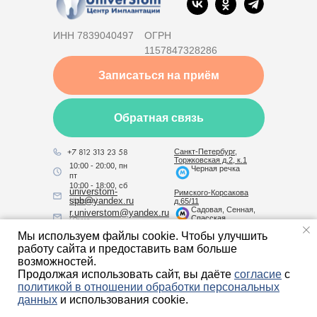
ИНН 7839040497
ОГРН
1157847328286
Записаться на приём
Обратная связь
Санкт-Петербург,
Торжковская д.2, к.1
10:00 - 20:00, пн
Черная речка
пт
10:00 - 18:00, сб
universtom-
Римского-Корсакова
spb@yandex.ru
( Клиника )
д.65/11
Садовая, Сенная,
r.universtom@yandex.ru
Спасская
( Отдел
рекламы )
Мы используем файлы cookie. Чтобы улучшить
работу сайта и предоставить вам больше
возможностей.
О клинике
Продолжая использовать сайт, вы даёте
согласие
с
Отзывы
Пациентам
политикой в отношении обработки персональных
данных
и использования cookie.
Цены
Лицензии