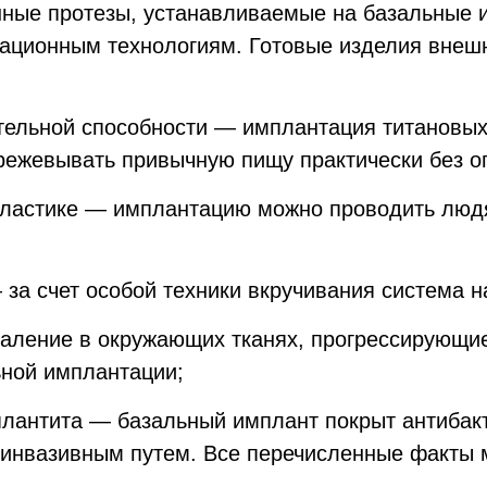
ные протезы, устанавливаемые на базальные и
ационным технологиям. Готовые изделия внешн
ельной способности — имплантация титановых 
режевывать привычную пищу практически без о
опластике — имплантацию можно проводить лю
за счет особой техники вкручивания система н
аление в окружающих тканях, прогрессирующие
ьной имплантации;
лантита — базальный имплант покрыт антибак
оинвазивным путем. Все перечисленные факты 