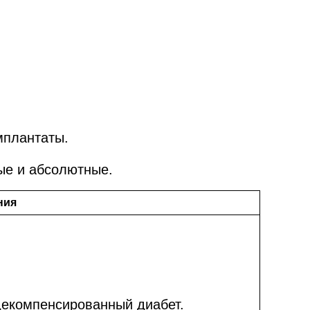
мплантаты.
ые и абсолютные.
ния
екомпенсированный диабет.