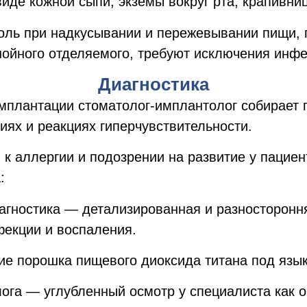
де кожной сыпи, экземы вокруг рта, крапивниц
боль при надкусывании и пережевывании пищи, 
нойного отделяемого, требуют исключения инфе
Диагностика
имплантации стоматолог-имплантолог собирает 
ях и реакциях гиперчувствительности.
 к аллергии и подозрении на развитие у пациен
:
агностика — детализированная и разностороння
фекции и воспаления.
 порошка пищевого диоксида титана под язык 
ога — углубленный осмотр у специалиста как о