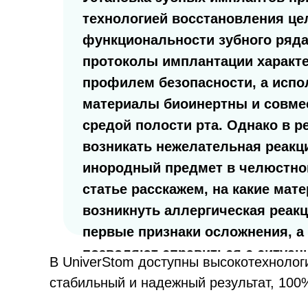
технологией восстановления це
функциональности зубного ряд
протоколы имплантации характ
профилем безопасности, а исп
материалы биоинертны и совме
средой полости рта. Однако в р
возникать нежелательная реакц
инородный предмет в челюстной
статье расскажем, на какие ма
возникнуть аллергическая реакц
первые признаки осложнения, а
позволяют справиться с ситуац
В UniverStom доступны высокотехнолог
стабильный и надежный результат, 100%