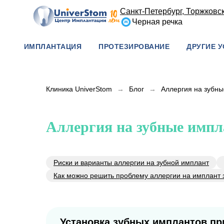
Санкт-Петербург, Торжковска
Черная речка
ИМПЛАНТАЦИЯ
ПРОТЕЗИРОВАНИЕ
ДРУГИЕ У
Клиника UniverStom
→
Блог
→
Аллергия на зубны
Аллергия на зубные импл
Риски и варианты аллергии на зубной имплант
Как можно решить проблему аллергии на имплант 
Установка зубных имплантов пр