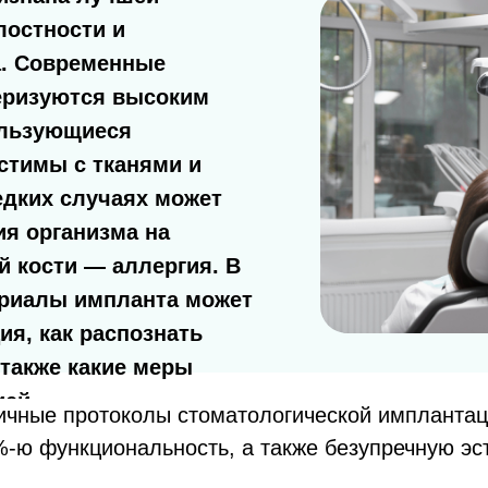
лостности и
а. Современные
еризуются высоким
ользующиеся
стимы с тканями и
едких случаях может
ия организма на
 кости — аллергия. В
териалы импланта может
ия, как распознать
 также какие меры
ией.
ичные протоколы стоматологической имплантац
-ю функциональность, а также безупречную эст