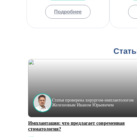
Подробнее
Стать
Статья проверена хирургом-имплантологом
Железновым Иваном Юрьевичем
Имплантация: что предлагает современная
стоматология?