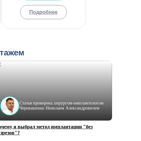
Подробнее
стажем
Статья проверена хирургом-имплантологом
Черевашенко Николаем Александровичем
очему я выбрал метод имплантации "без
азрезов"?