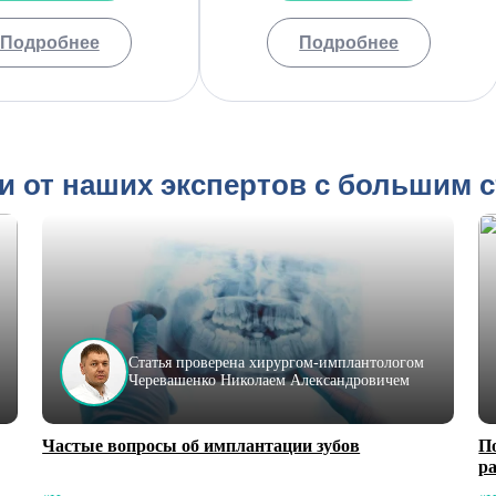
Подробнее
Подробнее
и от наших экспертов с большим 
Статья проверена хирургом-имплантологом
Черевашенко Николаем Александровичем
Частые вопросы об имплантации зубов
П
р