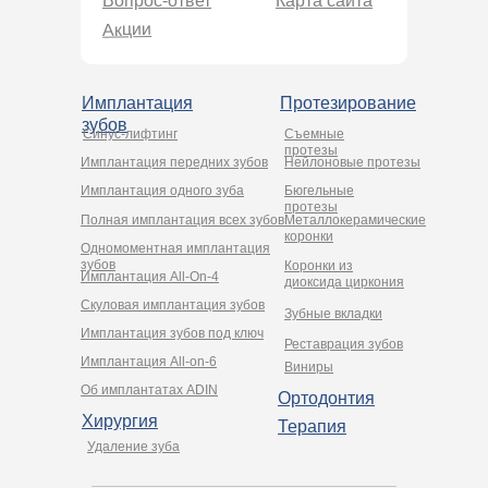
Вопрос-ответ
Карта сайта
Акции
Имплантация
Протезирование
зубов
Синус-лифтинг
Съемные
протезы
Имплантация передних зубов
Нейлоновые протезы
Имплантация одного зуба
Бюгельные
протезы
Полная имплантация всех зубов
Металлокерамические
коронки
Одномоментная имплантация
зубов
Коронки из
Имплантация All-On-4
диоксида циркония
Cкуловая имплантация зубов
Зубные вкладки
Имплантация зубов под ключ
Реставрация зубов
Имплантация All-on-6
Виниры
Об имплантатах ADIN
Ортодонтия
Хирургия
Терапия
Удаление зуба