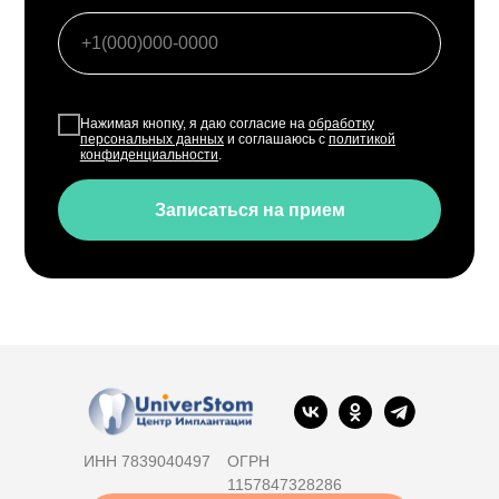
Нажимая кнопку, я даю согласие на
обработку
персональных данных
и соглашаюсь с
политикой
конфиденциальности
.
Записаться на прием
ИНН 7839040497
ОГРН
1157847328286