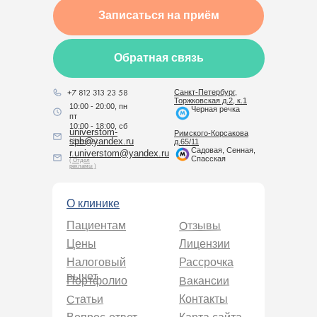
Записаться на приём
Обратная связь
Санкт-Петербург,
Торжковская д.2, к.1
10:00 - 20:00, пн
Черная речка
пт
10:00 - 18:00, сб
universtom-
Римского-Корсакова
spb@yandex.ru
( Клиника )
д.65/11
Садовая, Сенная,
r.universtom@yandex.ru
Спасская
( Отдел
рекламы )
О клинике
Отзывы
Пациентам
Цены
Лицензии
Налоговый
Рассрочка
вычет
Вакансии
Портфолио
Статьи
Контакты