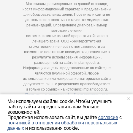
Материалы, размещенные на данной странице,
носят информационный характер и предназначены
для образовательных целей. Посетители сайта не
должны использовать их в качестве медицинских
рекомендаций. Определение диагноза и выбор
методики лечения
остается исключительной прерогативой вашего
лечащего врача! ООО «Университетская
стоматология» не несёт ответственности за
возможные негативные последствия, возникшие в
результате использования информации,
размещенной на сайте implantgood.ru.
Информация и цены, представленные на сайте, не
являются публичной офертой. Любое
использование или копирование материалов сайта
допускается лишь с разрешения правообладателя
и только со ссылкой на источник: implantgood.ru.
Политика в отношении обработки персональных
данных
Мы используем файлы cookie. Чтобы улучшить
© 2016 - 2026 – Клиника имплантации зубов ООО
Согласие на обработку персональных данных
работу сайта и предоставить вам больше
«Университетская стоматология»
возможностей.
Лицензия: ЛО-78-01-006604 от 01.03.2016
Продолжая использовать сайт, вы даёте
согласие
с
ИМЕЮТСЯ ПРОТИВОПОКАЗАНИЯ. НЕОБХОДИМО
политикой в отношении обработки персональных
ПРОКОНСУЛЬТИРОВАТЬСЯ СО СПЕЦИАЛИСТОМ
данных
и использования cookie.