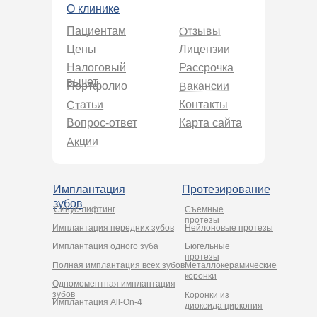
О клинике
Отзывы
Пациентам
Цены
Лицензии
Налоговый
Рассрочка
вычет
Вакансии
Портфолио
Статьи
Контакты
Вопрос-ответ
Карта сайта
Акции
Имплантация
Протезирование
зубов
Синус-лифтинг
Съемные
протезы
Имплантация передних зубов
Нейлоновые протезы
Имплантация одного зуба
Бюгельные
протезы
Полная имплантация всех зубов
Металлокерамические
коронки
Одномоментная имплантация
зубов
Коронки из
Имплантация All-On-4
диоксида циркония