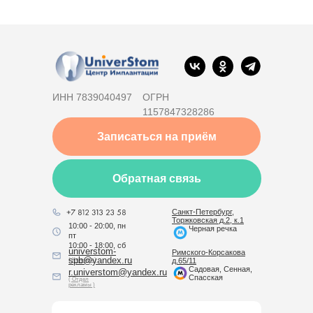
ИНН 7839040497
ОГРН
1157847328286
Записаться на приём
Обратная связь
Санкт-Петербург,
Торжковская д.2, к.1
10:00 - 20:00, пн
Черная речка
пт
10:00 - 18:00, сб
universtom-
Римского-Корсакова
spb@yandex.ru
( Клиника )
д.65/11
Садовая, Сенная,
r.universtom@yandex.ru
Спасская
( Отдел
рекламы )