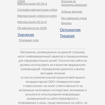
зубов
Коронки из
Имплантация All-On-4
диоксида циркония
Cкуловая имплантация зубов
Зубные вкладки
Имплантация зубов под ключ
Реставрация зубов
Имплантация All-on-6
Виниры
Об имплантатах ADIN
Ортодонтия
Хирургия
Терапия
Удаление зуба
Материалы, размещенные на данной странице,
носят информационный характер и предназначены
для образовательных целей. Посетители сайта не
должны использовать их в качестве медицинских
рекомендаций. Определение диагноза и выбор
методики лечения
остается исключительной прерогативой вашего
лечащего врача! ООО «Университетская
стоматология» не несёт ответственности за
возможные негативные последствия, возникшие в
результате использования информации,
размещенной на сайте implantgood.ru.
Информация и цены, представленные на сайте, не