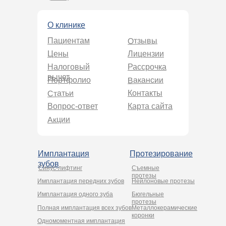
О клинике
Отзывы
Пациентам
Цены
Лицензии
Налоговый
Рассрочка
вычет
Вакансии
Портфолио
Статьи
Контакты
Вопрос-ответ
Карта сайта
Акции
Имплантация
Протезирование
зубов
Синус-лифтинг
Съемные
протезы
Имплантация передних зубов
Нейлоновые протезы
Имплантация одного зуба
Бюгельные
протезы
Полная имплантация всех зубов
Металлокерамические
коронки
Одномоментная имплантация