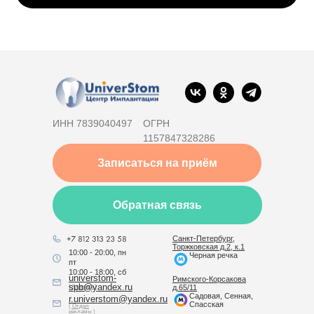
ИНН 7839040497
ОГРН
1157847328286
Записаться на приём
Обратная связь
Санкт-Петербург,
Торжковская д.2, к.1
10:00 - 20:00, пн
Черная речка
пт
10:00 - 18:00, сб
universtom-
Римского-Корсакова
spb@yandex.ru
( Клиника )
д.65/11
Садовая, Сенная,
r.universtom@yandex.ru
Спасская
( Отдел
рекламы )